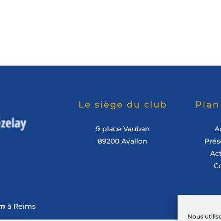
Le siège du club
Plan
9 place Vauban
A
89200 Avallon
Prés
Act
C
om
à Reims
Nous utilis