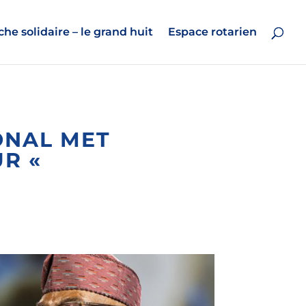
he solidaire – le grand huit
Espace rotarien
ONAL MET
UR «