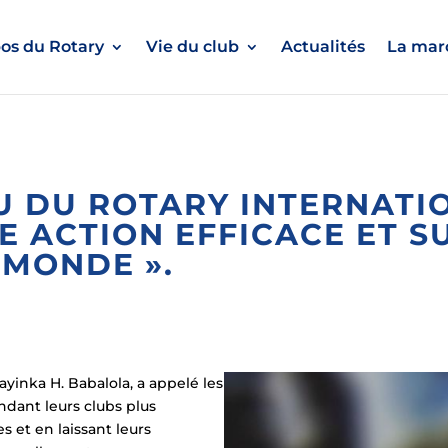
os du Rotary
Vie du club
Actualités
La marc
LU DU ROTARY INTERNATI
E ACTION EFFICACE ET S
 MONDE ».
ayinka H. Babalola, a appelé les
ndant leurs clubs plus
s et en laissant leurs