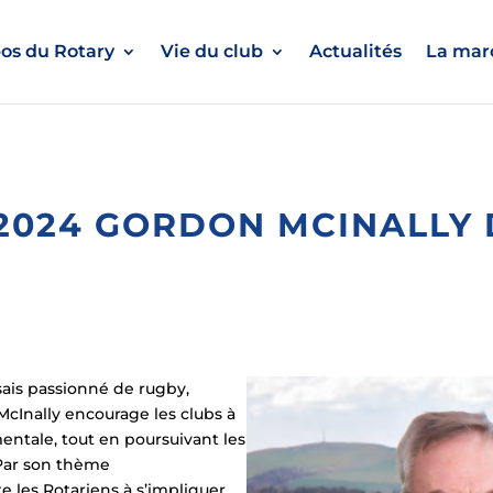
os du Rotary
Vie du club
Actualités
La marc
-2024 GORDON MCINALLY
sais passionné de rugby,
McInally encourage les clubs à
́ mentale, tout en poursuivant les
 Par son thème
te les Rotariens à s’impliquer