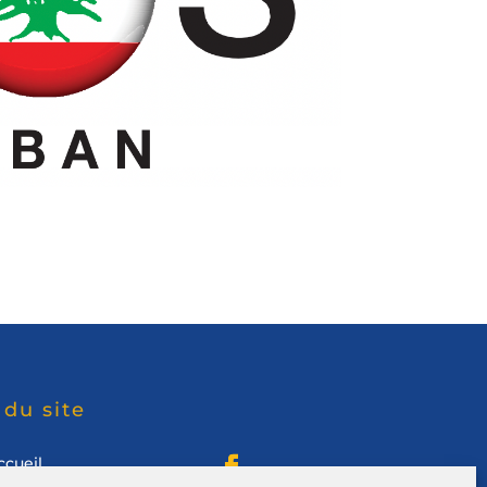
 du site
ccueil